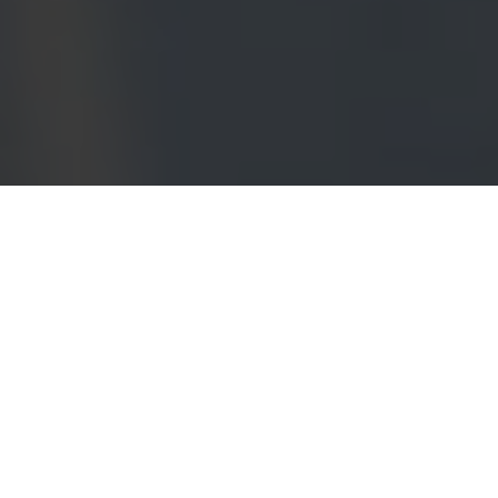
Zusammen stark.
Gegründet 1982 von Helmut
Spieles in Longuich-Kirsch,
profitieren Sie von der fast 40
Jährigen Branchenerfahrung im
Bereich Estrich.